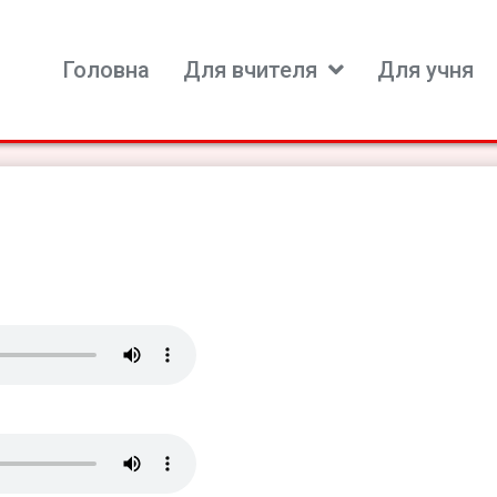
Головна
Для вчителя
Для учня
ь для вивчення іноземних мов