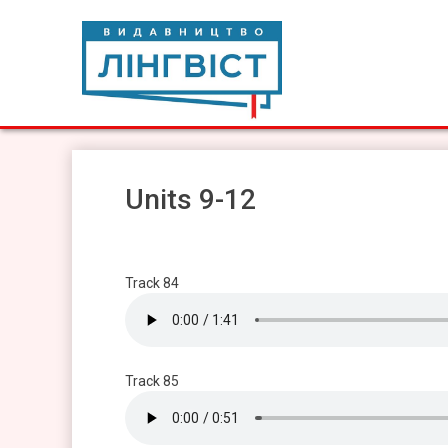
Skip
to
content
Видавництво Лінгвіст
Видавництво Лінгвіст – адаптація та створення видан
Units 9-12
Track 84
Track 85