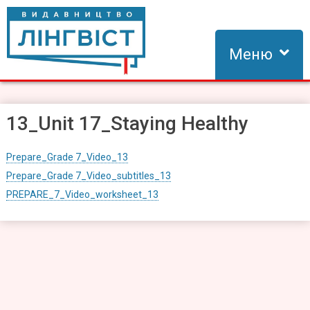
Skip
to
content
Меню
Видавництво Лінгвіст
Видавництво Лінгвіст – адаптація та створення видань для
вивчення іноземних мов
13_Unit 17_Staying Healthy
Prepare_Grade 7_Video_13
Prepare_Grade 7_Video_subtitles_13
PREPARE_7_Video_worksheet_13