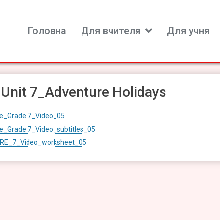
Головна
Для вчителя
Для учня
ь для вивчення іноземних мов
Unit 7_Adventure Holidays
e_Grade 7_Video_05
e_Grade 7_Video_subtitles_05
RE_7_Video_worksheet_05