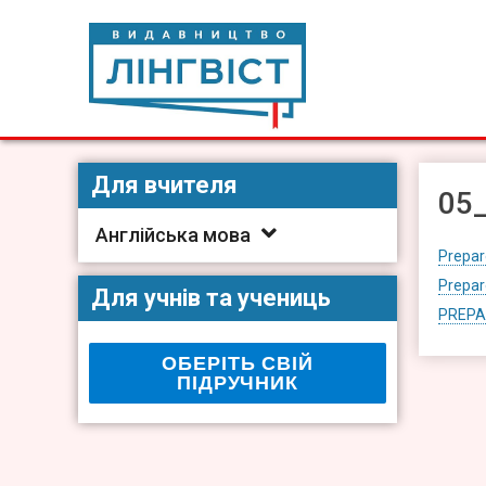
Skip
to
content
Видавництво Лінгвіст
Видавництво Лінгвіст – адаптація та створення видан
Для вчителя
05_
Англійська мова
Prepar
Prepar
Для учнів та учениць
PREPA
ОБЕРІТЬ СВІЙ
ПІДРУЧНИК