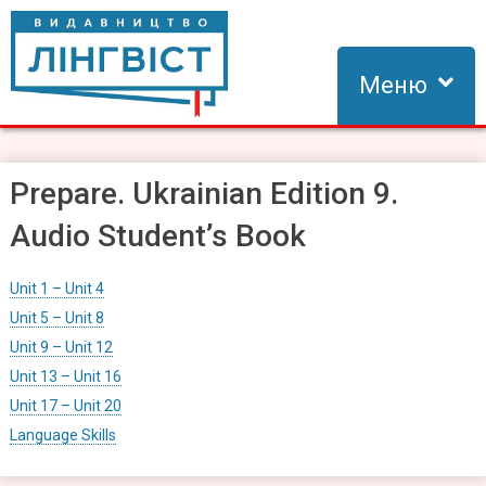
Skip
to
content
Меню
Видавництво Лінгвіст
Видавництво Лінгвіст – адаптація та створення видань для
вивчення іноземних мов
Prepare. Ukrainian Edition 9.
Audio Student’s Book
Unit 1 – Unit 4
Unit 5 – Unit 8
Unit 9 – Unit 12
Unit 13 – Unit 16
Unit 17 – Unit 20
Language Skills