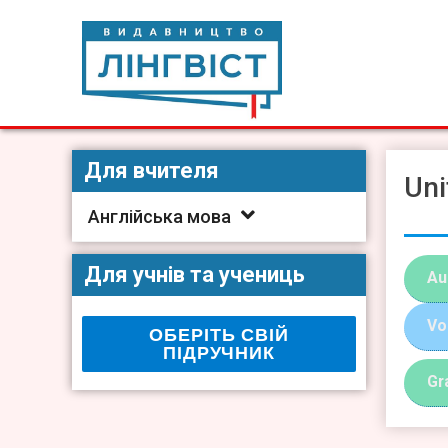
Skip
to
content
Видавництво Лінгвіст
Видавництво Лінгвіст – адаптація та створення видан
Для вчителя
Uni
Англійська мова
Для учнів та учениць
Au
Vo
ОБЕРІТЬ СВІЙ
ПІДРУЧНИК
Gr