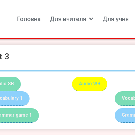
Головна
Для вчителя
Для учня
ь для вивчення іноземних мов
t 3
dio SB
Audio WB
cabulary 1
Vocab
ammar game 1
Gram