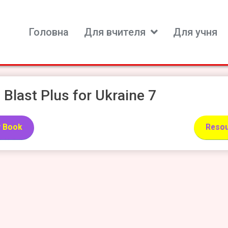
Головна
Для вчителя
Для учня
ь для вивчення іноземних мов
l Blast Plus for Ukraine 7
 Book
Resou