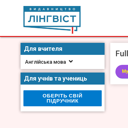
Skip
to
content
Видавництво Лінгвіст
Видавництво Лінгвіст – адаптація та створення видан
Для вчителя
Ful
Англійська мова
My
Для учнів та учениць
ОБЕРІТЬ СВІЙ
ПІДРУЧНИК