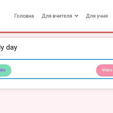
Головна
Для вчителя
Для учня
ь для вивчення іноземних мов
y day
dio
Video