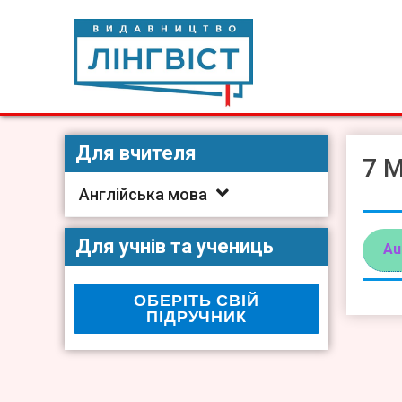
Skip
to
content
Видавництво Лінгвіст
Видавництво Лінгвіст – адаптація та створення видан
Для вчителя
7 M
Англійська мова
Для учнів та учениць
Au
ОБЕРІТЬ СВІЙ
ПІДРУЧНИК