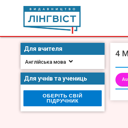
Skip
to
content
Видавництво Лінгвіст
Видавництво Лінгвіст – адаптація та створення видан
Для вчителя
4 M
Англійська мова
Для учнів та учениць
Au
ОБЕРІТЬ СВІЙ
ПІДРУЧНИК