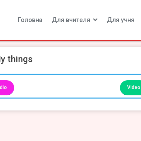
Головна
Для вчителя
Для учня
ь для вивчення іноземних мов
y things
dio
Video