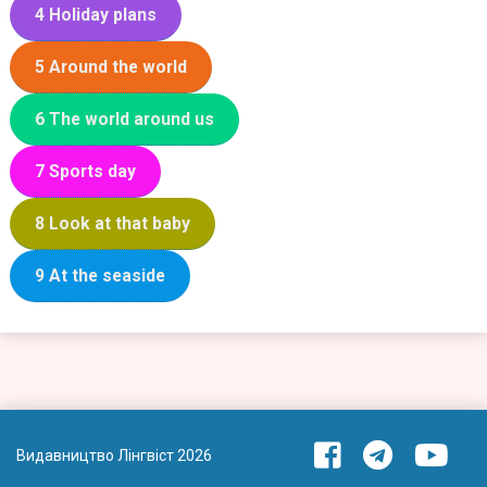
4 Holiday plans
5 Around the world
6 The world around us
7 Sports day
8 Look at that baby
9 At the seaside
Видавництво Лінгвіст 2026