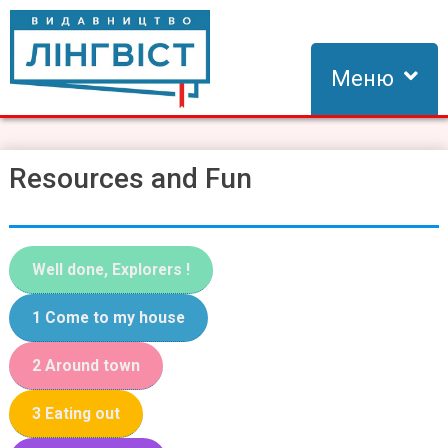
Skip
to
content
Меню
Видавництво Лінгвіст
Видавництво Лінгвіст – адаптація та створення видань для
вивчення іноземних мов
Resources and Fun
Well done, Explorers !
1 Come to my house
2 Around town
3 Eating out