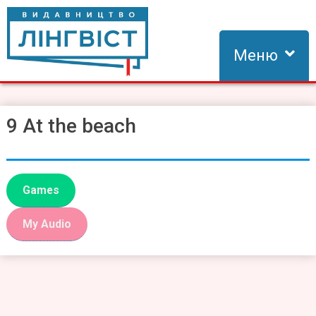
Skip
to
content
Меню
Видавництво Лінгвіст
Видавництво Лінгвіст – адаптація та створення видань для
вивчення іноземних мов
9 At the beach
Games
My Audio