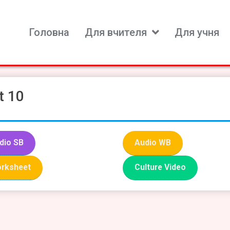
Головна
Для вчителя
Для учня
ь для вивчення іноземних мов
t 10
dio SB
Audio WB
rksheet
Culture Video