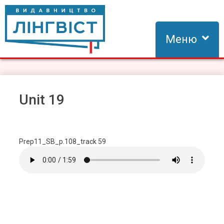
Skip
to
content
Меню
Видавництво Лінгвіст
Видавництво Лінгвіст – адаптація та створення видань для
вивчення іноземних мов
Unit 19
Prep11_SB_p.108_track 59