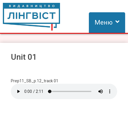
Skip
to
content
Меню
Видавництво Лінгвіст
Видавництво Лінгвіст – адаптація та створення видань для
вивчення іноземних мов
Unit 01
Prep11_SB_p.12_track 01