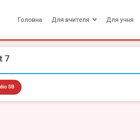
Головна
Для вчителя
Для учня
ь для вивчення іноземних мов
t 7
dio SB