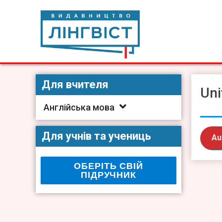
Skip
to
content
Видавництво Лінгвіст
Видавництво Лінгвіст – адаптація та створення видан
Для вчителя
Uni
Англійська мова
Для учнів та учениць
Au
ОБЕРІТЬ СВІЙ
ПІДРУЧНИК