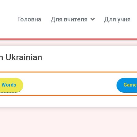
Головна
Для вчителя
Для учня
ь для вивчення іноземних мов
m Ukrainian
 Words
Game