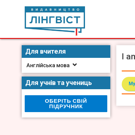
Skip
to
content
Видавництво Лінгвіст
Видавництво Лінгвіст – адаптація та створення видан
Для вчителя
I a
Англійська мова
Для учнів та учениць
My
ОБЕРІТЬ СВІЙ
ПІДРУЧНИК