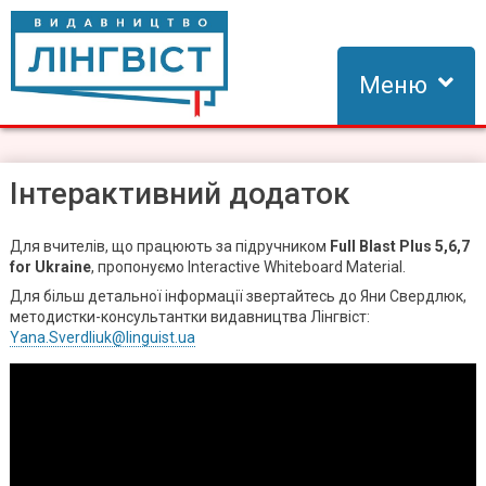
Skip
to
content
Меню
Видавництво Лінгвіст
Видавництво Лінгвіст – адаптація та створення видань для
вивчення іноземних мов
Інтерактивний додаток
Для вчителів, що працюють за підручником
Full Blast Plus 5,6,7
for Ukraine
, пропонуємо Interactive Whiteboard Material.
Для більш детальної інформації звертайтесь до Яни Свердлюк,
методистки-консультантки видавництва Лінгвіст:
Yana.Sverdliuk@linguist.ua