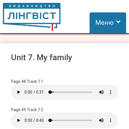
Skip
to
content
Меню
Видавництво Лінгвіст
Видавництво Лінгвіст – адаптація та створення видань для
вивчення іноземних мов
Unit 7. My family
Page 48 Track 7.1
Page 49 Track 7.2