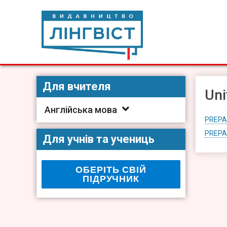
Skip
to
content
Видавництво Лінгвіст
Видавництво Лінгвіст – адаптація та створення видан
Для вчителя
Uni
Англійська мова
PREPA
PREPA
Для учнів та учениць
ОБЕРІТЬ СВІЙ
ПІДРУЧНИК