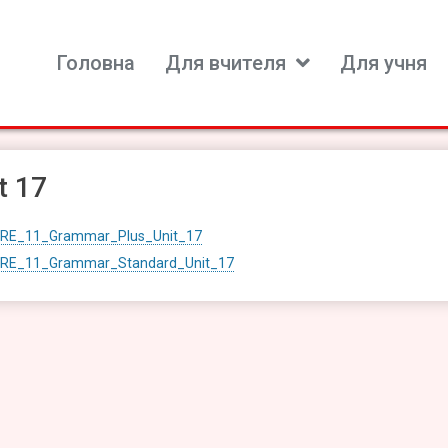
Головна
Для вчителя
Для учня
ь для вивчення іноземних мов
t 17
RE_11_Grammar_Plus_Unit_17
RE_11_Grammar_Standard_Unit_17