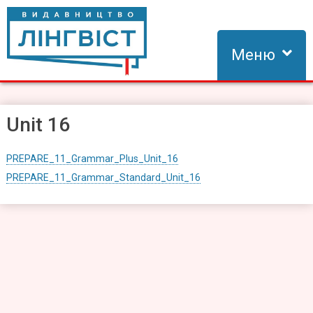
Skip
to
content
Меню
Видавництво Лінгвіст
Видавництво Лінгвіст – адаптація та створення видань для
вивчення іноземних мов
Unit 16
PREPARE_11_Grammar_Plus_Unit_16
PREPARE_11_Grammar_Standard_Unit_16