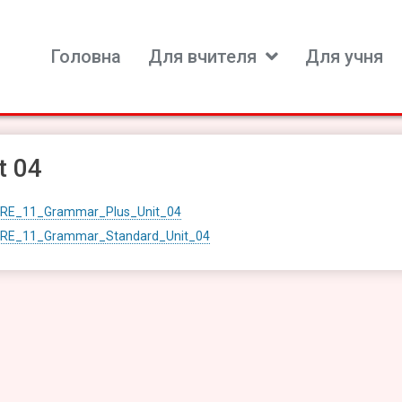
Головна
Для вчителя
Для учня
ь для вивчення іноземних мов
t 04
RE_11_Grammar_Plus_Unit_04
RE_11_Grammar_Standard_Unit_04