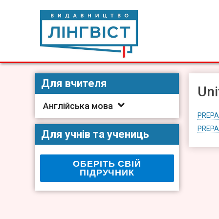
Skip
to
content
Видавництво Лінгвіст
Видавництво Лінгвіст – адаптація та створення видан
Для вчителя
Uni
Англійська мова
PREPA
PREPA
Для учнів та учениць
ОБЕРІТЬ СВІЙ
ПІДРУЧНИК