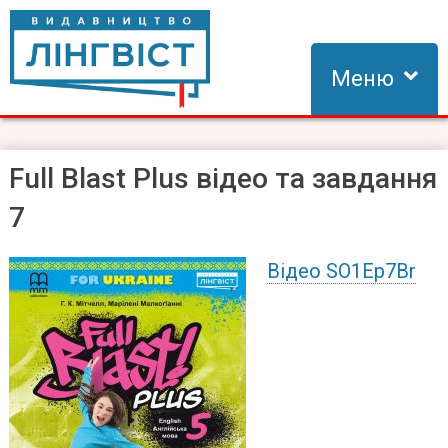
Skip
to
content
Меню
Видавництво Лінгвіст
Видавництво Лінгвіст – адаптація та створення видань для
вивчення іноземних мов
Full Blast Plus відео та завдання
7
Відео SO1Ep7Br