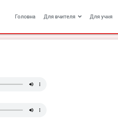
Головна
Для вчителя
Для учня
ь для вивчення іноземних мов