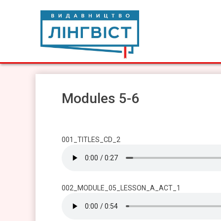
Skip
to
content
Видавництво Лінгвіст
Видавництво Лінгвіст – адаптація та створення видан
Modules 5-6
001_TITLES_CD_2
002_MODULE_05_LESSON_A_ACT_1