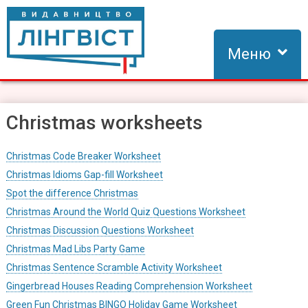
Skip
to
content
Меню
Видавництво Лінгвіст
Видавництво Лінгвіст – адаптація та створення видань для
вивчення іноземних мов
Christmas worksheets
Christmas Code Breaker Worksheet
Christmas Idioms Gap-fill Worksheet
Spot the difference Christmas
Christmas Around the World Quiz Questions Worksheet
Christmas Discussion Questions Worksheet
Christmas Mad Libs Party Game
Christmas Sentence Scramble Activity Worksheet
Gingerbread Houses Reading Comprehension Worksheet
Green Fun Christmas BINGO Holiday Game Worksheet