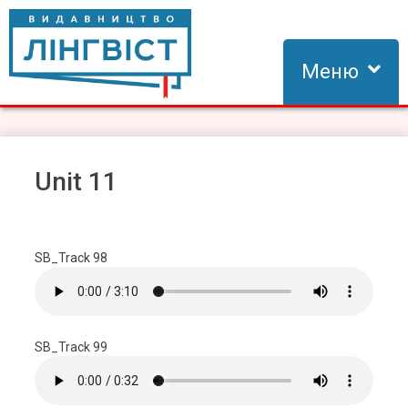
Skip
to
content
Меню
Видавництво Лінгвіст
Видавництво Лінгвіст – адаптація та створення видань для
вивчення іноземних мов
Unit 11
SB_Track 98
SB_Track 99