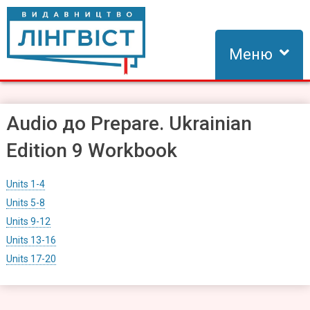
Skip
to
content
Меню
Видавництво Лінгвіст
Видавництво Лінгвіст – адаптація та створення видань для
вивчення іноземних мов
Audio до Prepare. Ukrainian
Edition 9 Workbook
Units 1-4
Units 5-8
Units 9-12
Units 13-16
Units 17-20