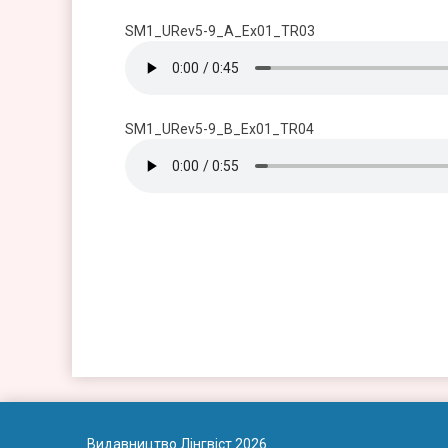
SM1_URev5-9_A_Ex01_TR03
SM1_URev5-9_B_Ex01_TR04
Видавництво Лінгвіст 2026