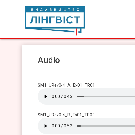
Skip
to
content
Видавництво Лінгвіст
Видавництво Лінгвіст – адаптація та створення видан
Audio
SM1_URev0-4_A_Ex01_TR01
SM1_URev0-4_B_Ex01_TR02