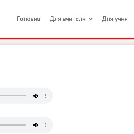
Головна
Для вчителя
Для учня
ь для вивчення іноземних мов